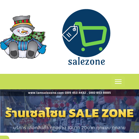
กระปุกร้าน
ร่
เเเเ
Toggle
navigation