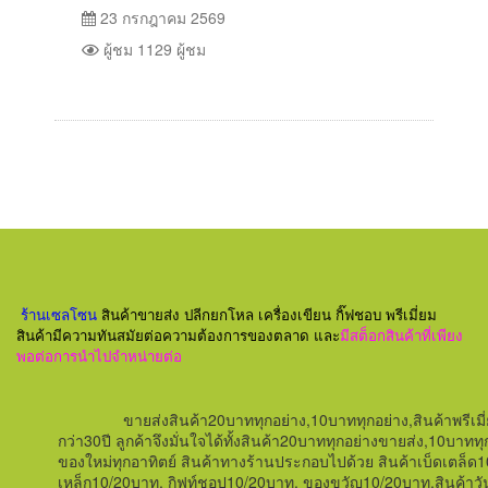
23 กรกฎาคม 2569
ผู้ชม 1129 ผู้ชม
ร้านเซลโซน
สินค้าขายส่ง ปลีกยกโหล เครื่องเขียน กิ๊ฟชอบ พรีเมี่ยม
สินค้ามีความทันสมัยต่อความต้องการของตลาด และ
มีสต็อกสินค้าที่เพียง
พอต่อการนำไปจำหน่ายต่อ
ขายส่งสินค้า20บาททุกอย่าง,10บาททุกอย่าง,สินค้าพรีเมี
กว่า
30
ปี ลูกค้าจึงมั่นใจได้ทั้งสินค้า20บาททุกอย่างขายส่ง,10
ของใหม่ทุกอาทิตย์
สินค้าทางร้านประกอบไปด้วย สินค้าเบ็ดเตล็ด
เหล็ก
10/20บาท,
กิฟท์ชอป
10/20บาท,
ของขวัญ
10/20บาท,สินค้าวั