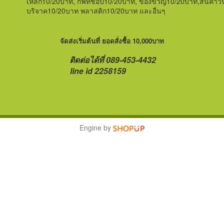
เหล็ก
10/20บาท,
กิฟท์ชอป
10/20บาท,
ของขวัญ
10/20บาท,สินค้าวั
บริจาค10/20บาท พลาสติก10/20บาท และอื่นๆ
จัดส่งเริ่มต้นที่ ยอดสั่งซื้อ 10,000บาท
ติดต่อได้ที่ 089-453-4432
line id 2258159
Engine by