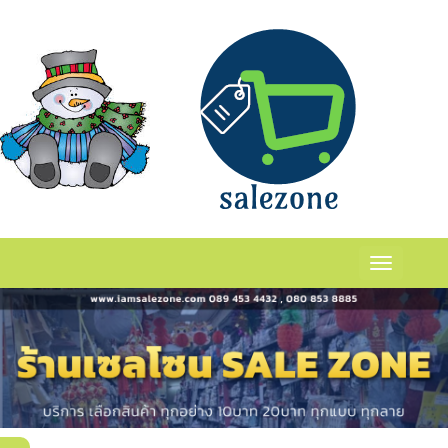
กระปุกร้าน
ร่
เเเเ
Toggle
navigation