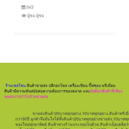
543
ผู้ชม ผู้ชม
ร้านเซลโซน
สินค้าขายส่ง ปลีกยกโหล เครื่องเขียน กิ๊ฟชอบ พรีเมี่ยม
สินค้ามีความทันสมัยต่อความต้องการของตลาด และ
มีสต็อกสินค้าที่เพียง
พอต่อการนำไปจำหน่ายต่อ
ขายส่งสินค้า20บาททุกอย่าง,10บาททุกอย่าง,สินค้าพรีเมี
กว่า
30
ปี ลูกค้าจึงมั่นใจได้ทั้งสินค้า20บาททุกอย่างขายส่ง,10
ของใหม่ทุกอาทิตย์
สินค้าทางร้านประกอบไปด้วย สินค้าเบ็ดเตล็ด