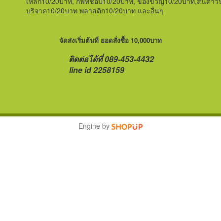
เหล็ก
10/20บาท,
กิฟท์ชอป
10/20บาท,
ของขวัญ
10/20บาท,สินค้าวั
บริจาค10/20บาท พลาสติก10/20บาท และอื่นๆ
จัดส่งเริ่มต้นที่ ยอดสั่งซื้อ 10,000บาท
ติดต่อได้ที่ 089-453-4432
line id 2258159
Engine by