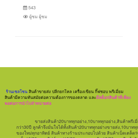
543
ผู้ชม ผู้ชม
ร้านเซลโซน
สินค้าขายส่ง ปลีกยกโหล เครื่องเขียน กิ๊ฟชอบ พรีเมี่ยม
สินค้ามีความทันสมัยต่อความต้องการของตลาด และ
มีสต็อกสินค้าที่เพียง
พอต่อการนำไปจำหน่ายต่อ
ขายส่งสินค้า20บาททุกอย่าง,10บาททุกอย่าง,สินค้าพรีเมี
กว่า
30
ปี ลูกค้าจึงมั่นใจได้ทั้งสินค้า20บาททุกอย่างขายส่ง,10
ของใหม่ทุกอาทิตย์
สินค้าทางร้านประกอบไปด้วย สินค้าเบ็ดเตล็ด