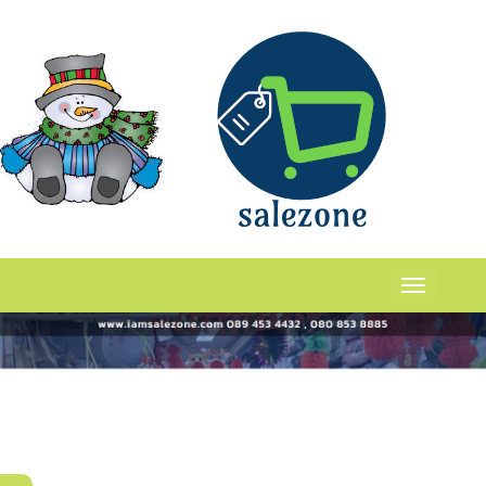
กระปุกร้าน
ร่
เเเเ
Toggle
navigation