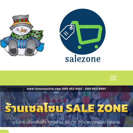
กระปุกร้าน
ร่
เเเเ
Toggle
navigation