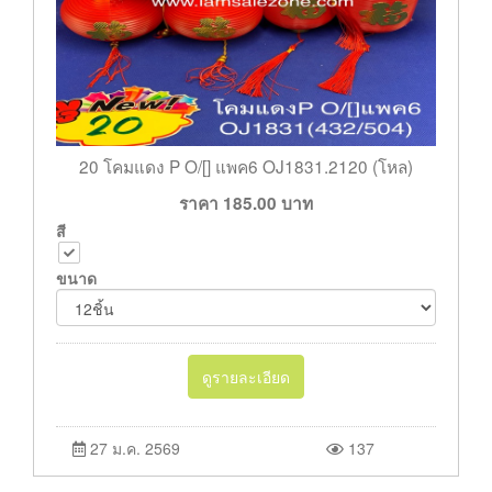
20 โคมแดง P O/[] แพค6 OJ1831.2120 (โหล)
ราคา
185.00
บาท
สี
ขนาด
ดูรายละเอียด
27 ม.ค. 2569
137