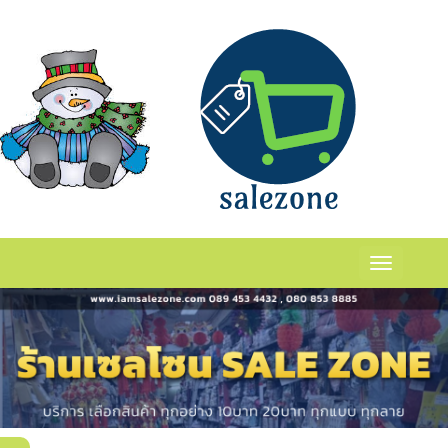
กระปุกร้าน
ร่
เเเเ
Toggle
navigation