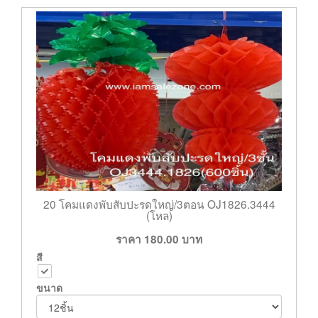
20 โคมแดงพับสับปะรดใหญ่/3ตอน OJ1826.3444
(โหล)
ราคา
180.00
บาท
สี
ขนาด