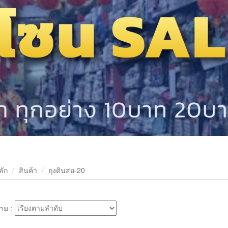
ลัก
สินค้า
ถุงดินสอ-20
าม :